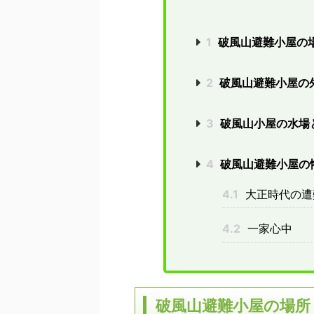
1
破風山避難小屋の
2
破風山避難小屋の
3
破風山小屋の水場
4
破風山避難小屋の
4.1
大正時代の遭
4.2
一家心中
破風山避難小屋の場所