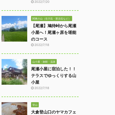
2022/7/20
関東の山（谷川岳・那須岳など）
【尾瀬】鳩待峠から尾瀬
小屋へ！尾瀬ヶ原を堪能
のコース
2022/7/18
山小屋・旅館・温泉
尾瀬小屋に宿泊した！！
テラスでゆっくりする山
小屋
2022/7/18
登山
大倉登山口のヤマカフェ