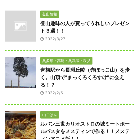
登山情報
登山趣味の人が貰ってうれしいプレゼン
ト３選！！
2022/3/27
奥多摩・高尾・奥武蔵・秩父
青梅駅から長淵丘陵（赤ぼっこ山）を歩
く。山頂で”まっくろくろすけ”に会え
る！？
2022/2/6
山ごはん
ルパン三世カリオストロの城ミートボー
ルパスタをメスティンで作る！！メステ
ィンアニメ飯！！