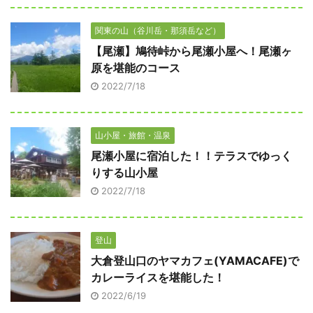
関東の山（谷川岳・那須岳など）
【尾瀬】鳩待峠から尾瀬小屋へ！尾瀬ヶ
原を堪能のコース
2022/7/18
山小屋・旅館・温泉
尾瀬小屋に宿泊した！！テラスでゆっく
りする山小屋
2022/7/18
登山
大倉登山口のヤマカフェ(YAMACAFE)で
カレーライスを堪能した！
2022/6/19