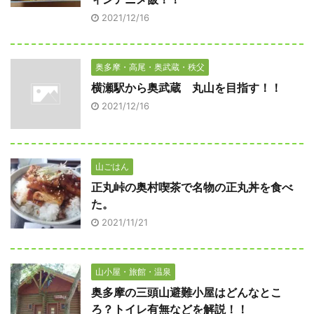
2021/12/16
奥多摩・高尾・奥武蔵・秩父
横瀬駅から奥武蔵 丸山を目指す！！
2021/12/16
山ごはん
正丸峠の奥村喫茶で名物の正丸丼を食べ
た。
2021/11/21
山小屋・旅館・温泉
奥多摩の三頭山避難小屋はどんなとこ
ろ？トイレ有無などを解説！！