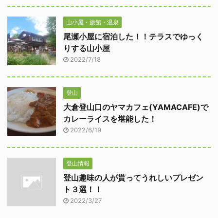
山小屋・旅館・温泉
尾瀬小屋に宿泊した！！テラスでゆっく
りする山小屋
2022/7/18
登山
大倉登山口のヤマカフェ(YAMACAFE)で
カレーライスを堪能した！
2022/6/19
登山情報
登山趣味の人が貰ってうれしいプレゼン
ト３選！！
2022/3/27