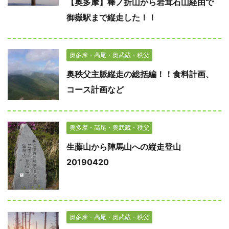
【奥多摩】棒ノ折山から岩茸石山経由で
御嶽駅まで縦走した！！
奥多摩・高尾・奥武蔵・秩父
奥秩父主脈縦走の総括編！！食料計画、
コース計画など
奥多摩・高尾・奥武蔵・秩父
生藤山から陣馬山への縦走登山
20190420
奥多摩・高尾・奥武蔵・秩父