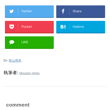
Twitter
Share
Pocket
Hatena
LINE
-
登山用具
執筆者:
Moutain-times
comment