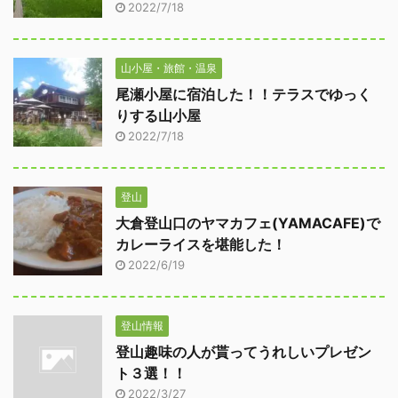
2022/7/18
山小屋・旅館・温泉
尾瀬小屋に宿泊した！！テラスでゆっく
りする山小屋
2022/7/18
登山
大倉登山口のヤマカフェ(YAMACAFE)で
カレーライスを堪能した！
2022/6/19
登山情報
登山趣味の人が貰ってうれしいプレゼン
ト３選！！
2022/3/27