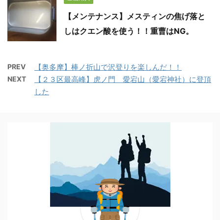
【メンテナンス】メスティンの焦げ落と
しはクエン酸を使う！！重曹はNG。
PREV
【奥多摩】棒ノ折山で沢登りを楽しんだ！！
NEXT
【２３区最高峰】虎ノ門 愛宕山（愛宕神社）に登頂
した