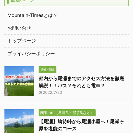
Mountain-Timesとは？
お問い合せ
トップページ
プライバシーポリシー
登山情報
都内から尾瀬までのアクセス方法を徹底
解説！！バス？それとも電車？
2022/7/20
関東の山（谷川岳・那須岳など）
【尾瀬】鳩待峠から尾瀬小屋へ！尾瀬ヶ
原を堪能のコース