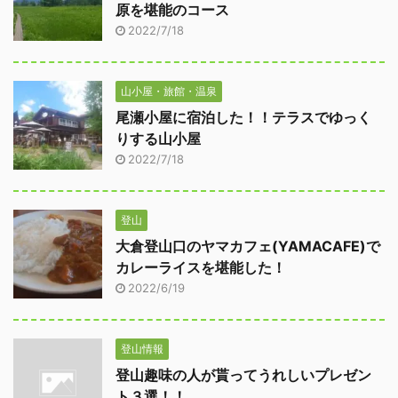
原を堪能のコース
2022/7/18
山小屋・旅館・温泉
尾瀬小屋に宿泊した！！テラスでゆっく
りする山小屋
2022/7/18
登山
大倉登山口のヤマカフェ(YAMACAFE)で
カレーライスを堪能した！
2022/6/19
登山情報
登山趣味の人が貰ってうれしいプレゼン
ト３選！！