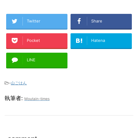
Twitter
Share
Pocket
Hatena
LINE
-
山ごはん
執筆者:
Moutain-times